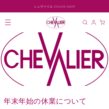
コンテ
ンツに
シュヴァリエ ONLINE SHOP
進む
ロ
カ
グ
ー
イ
ト
ン
年末年始の休業について