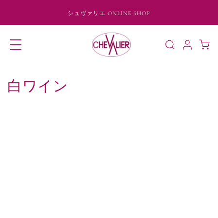
コンテ
ンツに
シュヴァリエ ONLINE SHOP
進む
ロ
カ
グ
ー
イ
ト
ン
コ
白ワイン
レ
ク
シ
ョ
ン
: