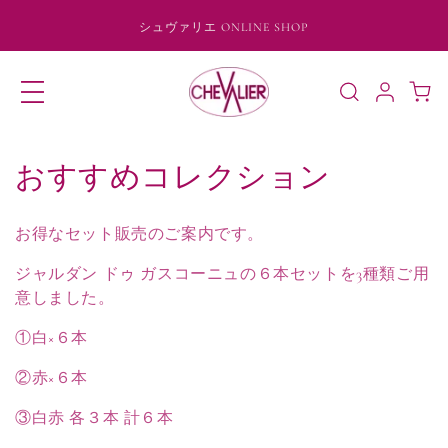
コンテ
ンツに
シュヴァリエ ONLINE SHOP
進む
ロ
カ
グ
ー
イ
ト
ン
コ
おすすめコレクション
レ
お得なセット販売のご案内です。
ク
ジャルダン ドゥ ガスコーニュの６本セットを3種類ご用
シ
意しました。
ョ
①白×６本
ン
②赤×６本
:
③白赤 各３本 計６本