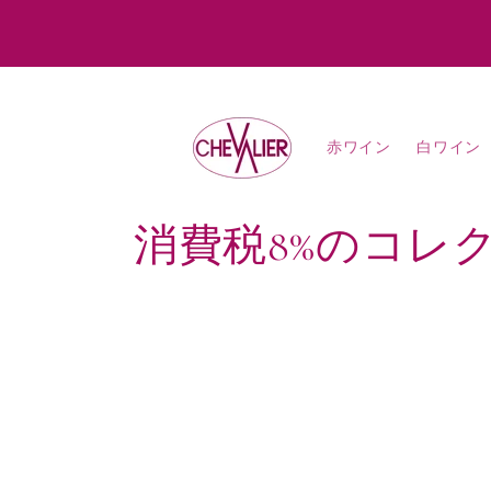
コンテ
ンツに
進む
赤ワイン
白ワイン
コ
消費税8%のコレ
レ
ク
シ
ョ