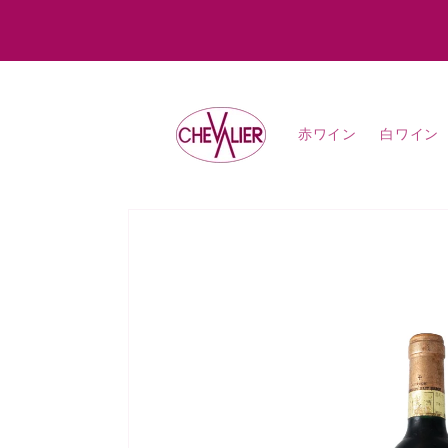
コンテ
ンツに
進む
赤ワイン
白ワイン
商品情
報にス
キップ