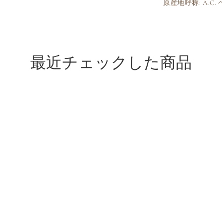
原産地呼称: A.C
ー
ジ
ュ
ペ
サ
最近チェックした商品
ッ
ク
レ
オ
ニ
ャ
ン
特
級
の
数
量
を