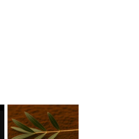
増
や
す