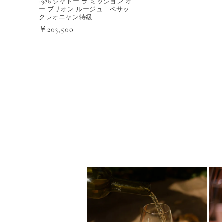
1988 シャトー ラ ミッション オ
ー ブリオン ルージュ ペサッ
クレオニャン特級
￥203,500