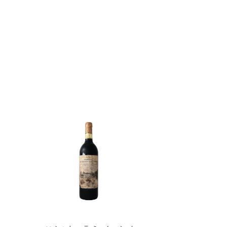
メ
デ
ィ
ア
(1)
を
開
く