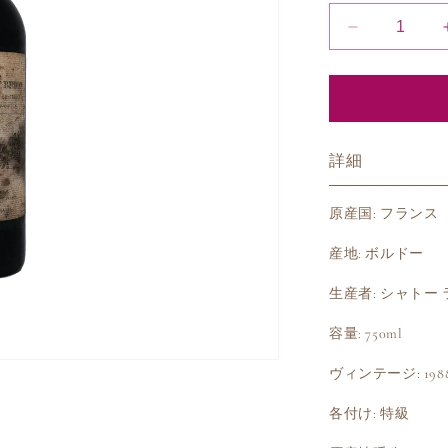
1988
シ
ャ
ト
ー
ラ
詳細
ミ
ッ
原産国: フランス
シ
ョ
産地: ボルドー
ン
生産者: シャトー
オ
ー
容量: 750ml
ブ
リ
ヴィンテージ: 198
オ
各付け: 特級
ン
ル