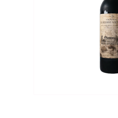
モ
ー
ダ
ル
で