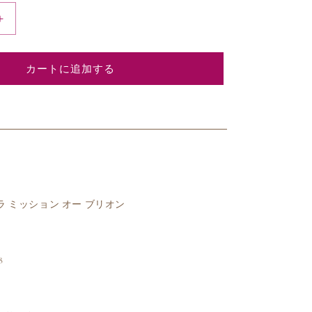
1988
シ
ャ
カートに追加する
ト
ー
ラ
ミ
ッ
シ
ョ
ン
 ラ ミッション オー ブリオン
オ
ー
ブ
リ
8
オ
ン
ル