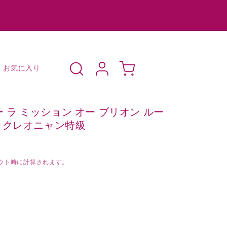
ロ
カ
グ
ー
お気に入り
イ
ト
ン
トー ラ ミッション オー ブリオン ルー
ックレオニャン特級
ウト時に計算されます。