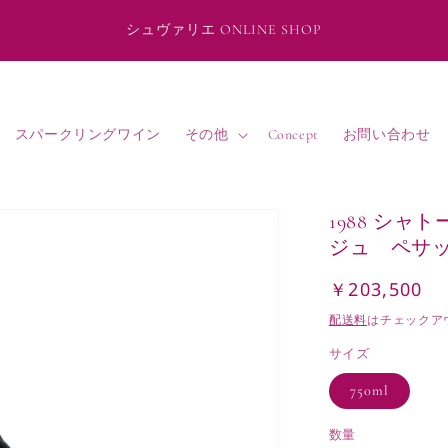
シュヴァリエ ONLINE SHOP
スパークリングワイン
その他
Concept
お問い合わせ
1988 シャ
ジュ ペサ
￥203,500
通
常
配送料
はチェックア
価
サイズ
格
750ml
数量