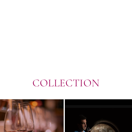
減
ら
す
COLLECTION