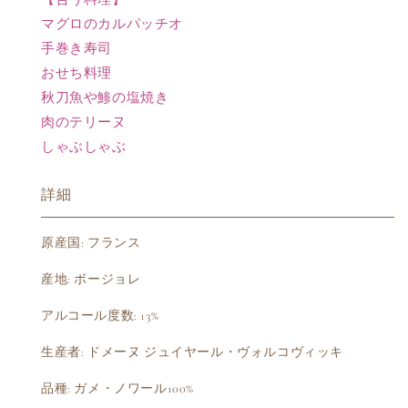
ー
ー
マグロのカルパッチオ
ト
ト
手巻き寿司
ル”の
ル”の
おせち料理
数
数
秋刀魚や鯵の塩焼き
量
量
を
を
肉のテリーヌ
減
増
しゃぶしゃぶ
ら
や
す
す
詳細
原産国: フランス
産地: ボージョレ
アルコール度数: 13%
生産者: ドメーヌ ジュイヤール・ヴォルコヴィッキ
品種: ガメ・ノワール100%