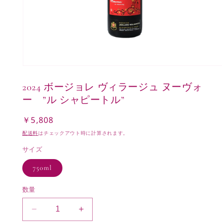
モ
ー
2024 ボージョレ ヴィラージュ ヌーヴォ
ダ
ル
ー ”ル シャピートル”
で
メ
￥5,808
通
デ
常
ィ
配送料
はチェックアウト時に計算されます。
ア
価
(1)
サイズ
格
を
開
750ml
く
数量
2024
2024