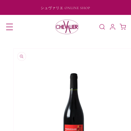
コンテ
ンツに
シュヴァリエ ONLINE SHOP
進む
ロ
カ
グ
ー
イ
ト
ン
商品情
報にス
キップ