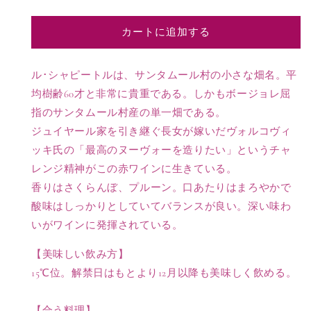
ボ
ボ
ー
ー
カートに追加する
ジ
ジ
ョ
ョ
レ
レ
ル･シャピートルは、サンタムール村の小さな畑名。平
ヴ
ヴ
均樹齢60才と非常に貴重である。しかもボージョレ屈
ィ
ィ
指のサンタムール村産の単一畑である。
ラ
ラ
ジュイヤール家を引き継ぐ長女が嫁いだヴォルコヴィ
ー
ー
ッキ氏の「最高のヌーヴォーを造りたい」というチャ
ジ
ジ
レンジ精神がこの赤ワインに生きている。
ュ
ュ
ヌ
ヌ
香りはさくらんぼ、プルーン。口あたりはまろやかで
ー
ー
酸味はしっかりとしていてバランスが良い。深い味わ
ヴ
ヴ
いがワインに発揮されている。
ォ
ォ
ー ”ル
ー ”ル
【美味しい飲み方】
シ
シ
15℃位。解禁日はもとより12月以降も美味しく飲める。
ャ
ャ
ピ
ピ
【合う料理】