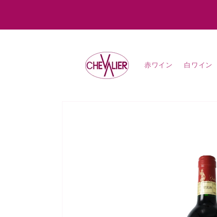
コンテ
ンツに
進む
赤ワイン
白ワイン
商品情
報にス
キップ