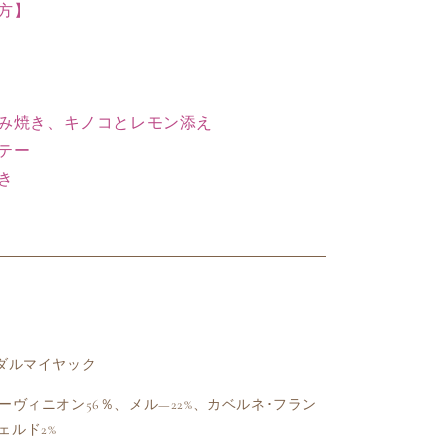
方】
の
数
量
を
増
み焼き、キノコとレモン添え
や
テー
す
き
 ダルマイヤック
ソーヴィニオン56％、メル—22%、カベルネ･フラン
ェルド2%