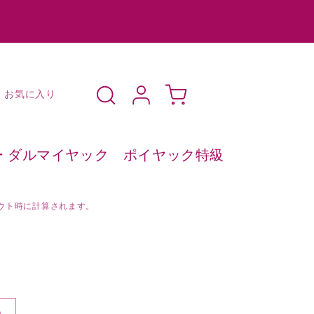
ロ
カ
グ
ー
お気に入り
イ
ト
ン
ャトー ダルマイヤック ポイヤック特級
ウト時に計算されます。