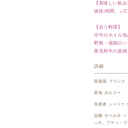
【美味しい飲み
の
抜栓1時間。19℃
数
量
を
【合う料理】
減
仔牛のホイル包
ら
野鳥・地鶏のソ
す
黒毛和牛の炭焼
詳細
原産国: フランス
産地: ボルドー
生産者: シャトー
品種: カベルネ･
20％、プティ・ヴ