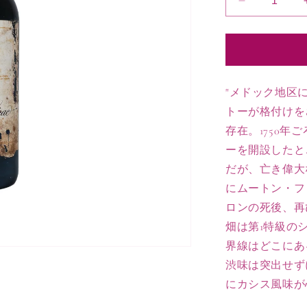
1994
シ
ャ
ト
ー
ダ
"メドック地区に
ル
トーが格付けを
マ
存在。1750
イ
ーを開設したと
ヤ
だが、亡き偉大
ッ
ク
にムートン・フ
ポ
ロンの死後、再
イ
畑は第1特級の
ヤ
界線はどこにあ
ッ
渋味は突出せず
ク
にカシス風味が
特
級