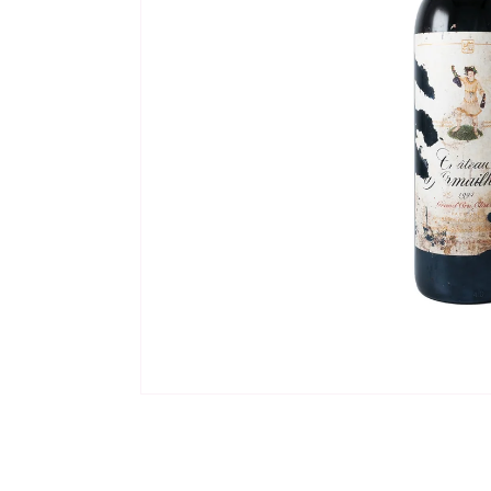
モ
ー
ダ
ル
で