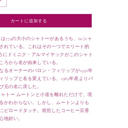
1994
シ
ャ
カートに追加する
ト
ー
ダ
は774の大小のシャトーがあるうち、60シャ
ル
されている。これはその一つでエリート的
マ
年ごろにドミニク・アルマイヤックがこのシャト
イ
ころから名が由来している。
ヤ
なるオーナーのバロン・フィリップが1956年
ッ
ク
ィリップと名を変えている。1989年産よりバ
ポ
び元の名に戻した。
イ
シャトー ムートンと小道を離れただけで、境
ヤ
るかわからない。しかし、ムートンよりも
ッ
にビロードタッチ。焙煎したコーヒー豆香
ク
心地好い。
特
級