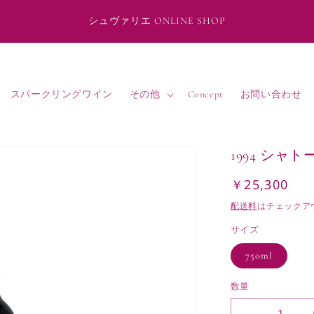
シュヴァリエ ONLINE SHOP
スパークリングワイン
その他
Concept
お問い合わせ
1994 シ
￥25,300
通
常
配送料
はチェックア
価
サイズ
格
750ml
数量