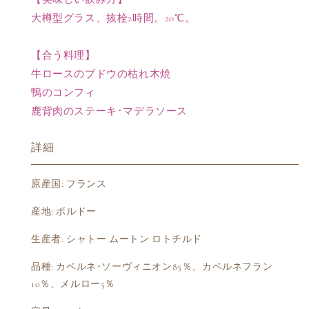
級
級
大樽型グラス、抜栓2時間。20℃。
の
の
数
数
【合う料理】
量
量
牛ロースのブドウの枯れ木焼
を
を
減
増
鴨のコンフィ
ら
や
鹿背肉のステーキ･マデラソース
す
す
詳細
原産国: フランス
産地: ボルドー
生産者: シャトー ムートン ロトチルド
品種: カベルネ･ソーヴィニオン85％、カベルネフラン
10％、メルロー5％