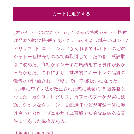
シ
シ
ャ
ャ
カートに追加する
ト
ト
ー
ー
ム
ム
5大シャトーの1つだが、1855年の61の特級シャトー格付
ー
ー
け発表の際は特2級であった。1924年より城主バロン･フ
ト
ト
ィリップ･ド･ロートシルドがそれまでボルドーのどの
ン
ン
シャトーも樽売りのみで商取引していたのを、瓶詰取
ロ
ロ
引に改めた。商社がインチキな瓶詰をする事件が多か
ト
ト
ったからだ。これにより、世界的にムートンの品質の
チ
チ
ル
ル
優秀さが評価され、商取引では特1級扱いになった。
ド
ド
1973年にワイン法が改正された際に執念の特1級昇格と
ポ
ポ
なった。カシス、レグリス、カフェのブーケが実に妖
イ
イ
艶。シックなタンニン、甘酸渋味などが渾然一体に溶
ヤ
ヤ
け合った秀作。ヴェルサイユ宮殿で知的な威厳ある貴
ッ
ッ
族にであった風格がある。
ク
ク
特
特
【美味しい飲み方】