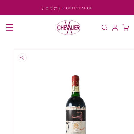
コンテ
ンツに
シュヴァリエ ONLINE SHOP
進む
ロ
カ
グ
ー
イ
ト
ン
商品情
報にス
キップ