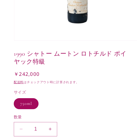
モ
ー
1990 シャトー ムートン ロトチルド ポイ
ダ
ル
ヤック特級
で
メ
￥242,000
通
デ
常
ィ
配送料
はチェックアウト時に計算されます。
ア
価
(1)
サイズ
格
を
開
750ml
く
数量
1990
1990