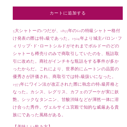
シ
シ
ャ
ャ
カートに追加する
ト
ト
ー
ー
ム
ム
5大シャトーの1つだが、1855年の61の特級シャトー格付
ー
ー
け発表の際は特2級であった。1924年より城主バロン･フ
ト
ト
ィリップ･ド･ロートシルドがそれまでボルドーのどの
ン
ン
シャトーも樽売りのみで商取引していたのを、瓶詰取
ロ
ロ
引に改めた。商社がインチキな瓶詰をする事件が多か
ト
ト
ったからだ。これにより、世界的にムートンの品質の
チ
チ
ル
ル
優秀さが評価され、商取引では特1級扱いになった。
ド
ド
1973年にワイン法が改正された際に執念の特1級昇格と
ポ
ポ
なった。カシス、レグリス、カフェのブーケが実に妖
イ
イ
艶。シックなタンニン、甘酸渋味などが渾然一体に溶
ヤ
ヤ
け合った秀作。ヴェルサイユ宮殿で知的な威厳ある貴
ッ
ッ
族にであった風格がある。
ク
ク
特
特
【美味しい飲み方】