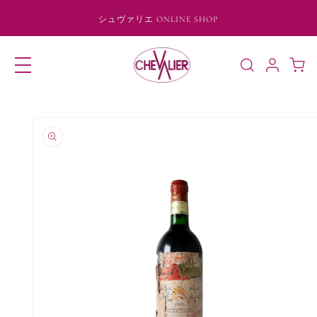
コンテ
ンツに
シュヴァリエ ONLINE SHOP
進む
ロ
カ
グ
ー
イ
ト
ン
商品情
報にス
キップ