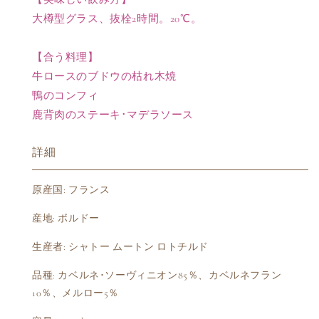
級
級
大樽型グラス、抜栓2時間。20℃。
の
の
数
数
【合う料理】
量
量
牛ロースのブドウの枯れ木焼
を
を
減
増
鴨のコンフィ
ら
や
鹿背肉のステーキ･マデラソース
す
す
詳細
原産国: フランス
産地: ボルドー
生産者: シャトー ムートン ロトチルド
品種: カベルネ･ソーヴィニオン85％、カベルネフラン
10％、メルロー5％