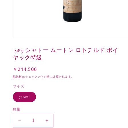
モ
ー
1989 シャトー ムートン ロトチルド ポイ
ダ
ル
ヤック特級
で
メ
￥214,500
通
デ
常
ィ
配送料
はチェックアウト時に計算されます。
ア
価
(1)
サイズ
格
を
開
750ml
く
数量
1989
1989