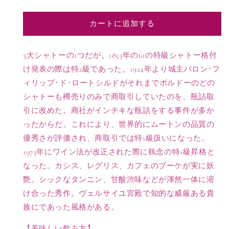
シ
シ
ャ
ャ
カートに追加する
ト
ト
ー
ー
ム
ム
5大シャトーの1つだが、1855年の61の特級シャトー格付
ー
ー
け発表の際は特2級であった。1924年より城主バロン･フ
ト
ト
ィリップ･ド･ロートシルドがそれまでボルドーのどの
ン
ン
シャトーも樽売りのみで商取引していたのを、瓶詰取
ロ
ロ
引に改めた。商社がインチキな瓶詰をする事件が多か
ト
ト
ったからだ。これにより、世界的にムートンの品質の
チ
チ
ル
ル
優秀さが評価され、商取引では特1級扱いになった。
ド
ド
1973年にワイン法が改正された際に執念の特1級昇格と
ポ
ポ
なった。カシス、レグリス、カフェのブーケが実に妖
イ
イ
艶。シックなタンニン、甘酸渋味などが渾然一体に溶
ヤ
ヤ
け合った秀作。ヴェルサイユ宮殿で知的な威厳ある貴
ッ
ッ
族にであった風格がある。
ク
ク
特
特
【美味しい飲み方】