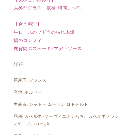
級
級
大樽型グラス、抜栓2時間。20℃。
の
の
数
数
【合う料理】
量
量
牛ロースのブドウの枯れ木焼
を
を
減
増
鴨のコンフィ
ら
や
鹿背肉のステーキ･マデラソース
す
す
詳細
原産国: フランス
産地: ボルドー
生産者: シャトー ムートン ロトチルド
品種: カベルネ･ソーヴィニオン85％、カベルネフラン
10％、メルロー5％