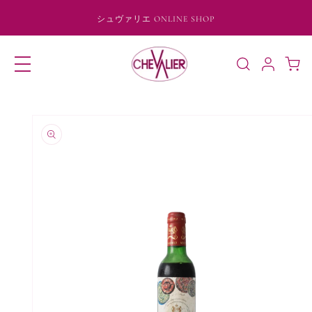
コンテ
ンツに
シュヴァリエ ONLINE SHOP
進む
ロ
カ
グ
ー
イ
ト
ン
商品情
報にス
キップ