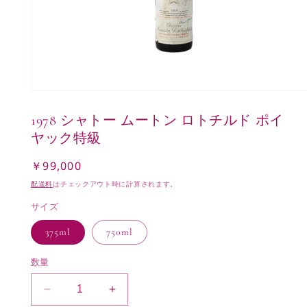
モ
ー
1978 シャトー ムートン ロトチルド ポイ
ダ
ル
ヤック特級
で
メ
￥99,000
通
デ
常
ィ
配送料
はチェックアウト時に計算されます。
ア
価
(1)
サイズ
格
を
開
375ml
750ml
く
数量
1978
1978