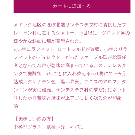
ャ
ャ
カートに追加する
ト
ト
ー
ー
ラ
ラ
メドック地区のほぼ北端サンテステフ村に隣接したブ
カ
カ
レニャン村に在するシャトー。17世紀に、ジロンド河の
ル
ル
緩やかな斜面に畑が開墾された。
ド
ド
1970年にラフィット･ロートシルドが買収、90年よりラ
ン
ン
フィットのディレクターだったファーブル氏が総責任
ヌ
ヌ
者となって名声が急速に高まっている。ステンレスタ
【375ml】
【375ml】
の
の
ンクで発酵後、3年ごとに入れ替える225L樽にて12ヵ月
数
数
熟成。グレナデン色、黒い果実、アニスのアロマ。タ
量
量
ンニンが実に優雅。サンテステフ村の隣だけにネット
を
を
リしたホロ苦味と渋味が上アゴに甘く残るのが印象
減
増
的。
ら
や
す
す
【美味しい飲み方】
中樽型グラス、抜栓30分。18.5℃。