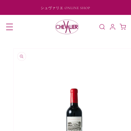
コンテ
ンツに
シュヴァリエ ONLINE SHOP
進む
ロ
カ
グ
ー
イ
ト
ン
商品情
報にス
キップ