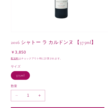
モ
ー
2016 シャトー ラ カルドンヌ 【375ml】
ダ
ル
で
￥3,850
通
メ
常
配送料
はチェックアウト時に計算されます。
デ
価
ィ
サイズ
ア
格
(1)
375ml
を
開
く
数量
2016
2016
シ
シ