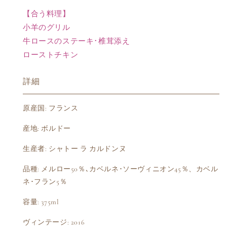
【合う料理】
小羊のグリル
牛ロースのステーキ･椎茸添え
ローストチキン
詳細
原産国: フランス
産地: ボルドー
生産者: シャトー ラ カルドンヌ
品種: メルロー50％､カベルネ･ソーヴィニオン45％、カベル
ネ･フラン5％
容量: 375ml
ヴィンテージ: 2016