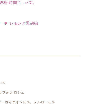
抜栓1時間半。18℃。
や
す
ーキ･レモンと黒胡椒
1%
 ラフォン ロシェ
ソーヴィニオン60％、メルロー40％