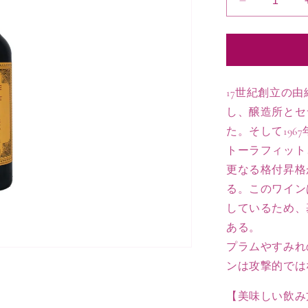
2015
は
売
ラ
り
シ
切
れ
ャ
て
い
ペ
る
か
ル
17世紀創立の由
販
ド
売
し、醸造所とセ
で
ラ
き
た。そして19
ま
フ
せ
トーラフィット
ォ
ん
更なる格付昇格
ン
ロ
る。このワイン
シ
しているため、
ェ
ある。
の
プラムやすみれ
数
ンは攻撃的では
量
を
【美味しい飲み
減