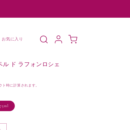
ロ
カ
グ
ー
お気に入り
イ
ト
ン
シャペル ド ラフォンロシェ
ウト時に計算されます。
75ml