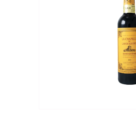
モ
ー
ダ
ル
で