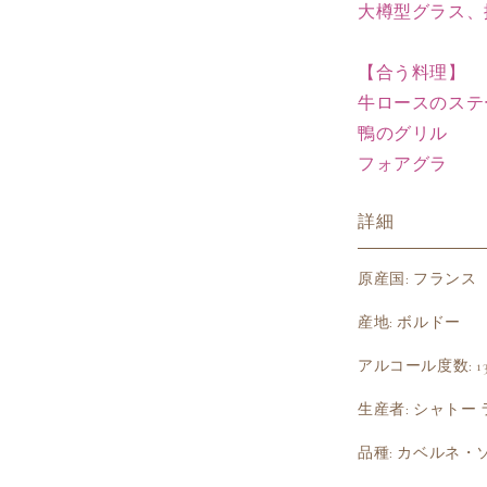
大樽型グラス、
ら
す
【合う料理】
牛ロースのステ
鴨のグリル
フォアグラ
詳細
原産国: フランス
産地: ボルドー
アルコール度数: 13.
生産者: シャトー
品種: カベルネ・