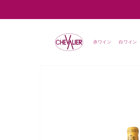
コンテ
ンツに
進む
赤ワイン
白ワイン
商品情
報にス
キップ