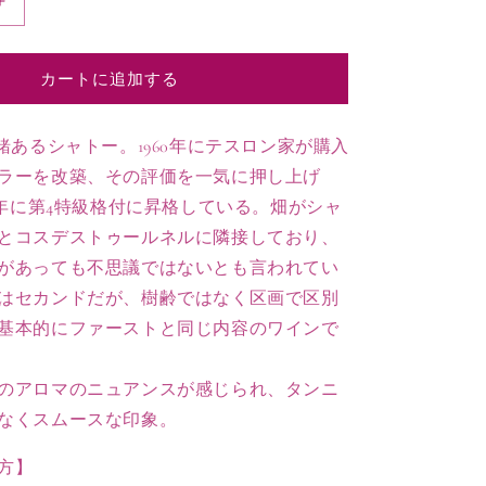
2015
ラ
シ
カートに追加する
ャ
ペ
ル
緒あるシャトー。1960年にテスロン家が購入
ド
ラーを改築、その評価を一気に押し上げ
ラ
67年に第4特級格付に昇格している。畑がシャ
フ
とコスデストゥールネルに隣接しており、
ォ
があっても不思議ではないとも言われてい
ン
ロ
はセカンドだが、樹齢ではなく区画で区別
シ
基本的にファーストと同じ内容のワインで
ェ
の
のアロマのニュアンスが感じられ、タンニ
数
なくスムースな印象。
量
を
方】
増