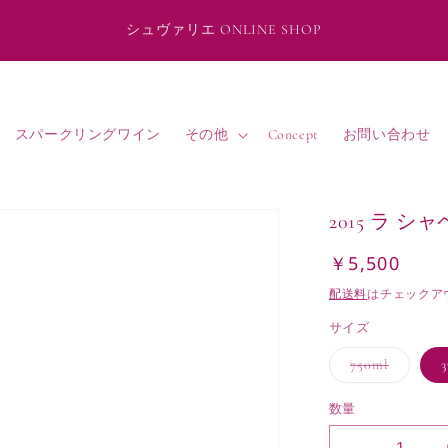
シュヴァリエ ONLINE SHOP
スパークリングワイン
その他
Concept
お問い合わせ
2015 ラ 
￥5,500
通
常
配送料
はチェックア
価
サイズ
格
バ
750ml
3
リ
エ
ー
数量
シ
ョ
ン