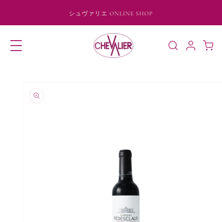
コンテ
ンツに
シュヴァリエ ONLINE SHOP
進む
ロ
カ
グ
ー
イ
ト
ン
商品情
報にス
キップ