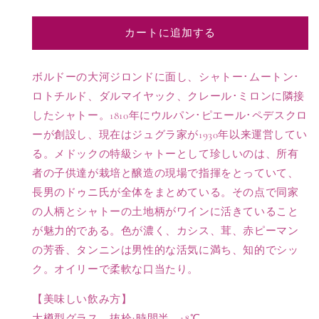
シ
シ
ャ
ャ
カートに追加する
ト
ト
ー
ー
ペ
ペ
ボルドーの大河ジロンドに面し、シャトー･ムートン･
デ
デ
ロトチルド、ダルマイヤック、クレール･ミロンに隣接
ス
ス
したシャトー。1810年にウルパン･ピエール･ペデスクロ
ク
ク
ーが創設し、現在はジュグラ家が1930年以来運営してい
ロ
ロ
る。メドックの特級シャトーとして珍しいのは、所有
ー
ー
者の子供達が栽培と醸造の現場で指揮をとっていて、
ポ
ポ
イ
イ
長男のドゥニ氏が全体をまとめている。その点で同家
ヤ
ヤ
の人柄とシャトーの土地柄がワインに活きていること
ッ
ッ
が魅力的である。色が濃く、カシス、茸、赤ピーマン
ク
ク
の芳香、タンニンは男性的な活気に満ち、知的でシッ
特
特
ク。オイリーで柔軟な口当たり。
級
級
【375ml】
【375ml】
【美味しい飲み方】
の
の
大樽型グラス、抜栓1時間半。18℃。