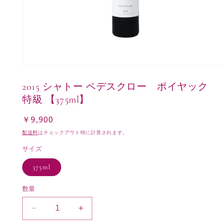
モ
ー
2015 シャトー ペデスクロー ポイヤック
ダ
ル
特級 【375ml】
で
メ
￥9,900
通
デ
常
ィ
配送料
はチェックアウト時に計算されます。
ア
価
(1)
サイズ
格
を
開
375ml
く
数量
2015
2015