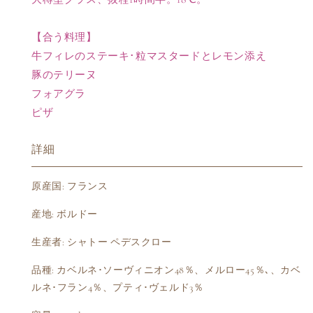
数
数
量
量
【合う料理】
を
を
牛フィレのステーキ･粒マスタードとレモン添え
減
増
豚のテリーヌ
ら
や
す
す
フォアグラ
ピザ
詳細
原産国: フランス
産地: ボルドー
生産者: シャトー ペデスクロー
品種: カベルネ･ソーヴィニオン48％、メルロー45％､、カベ
ルネ･フラン4％、プティ･ヴェルド3％