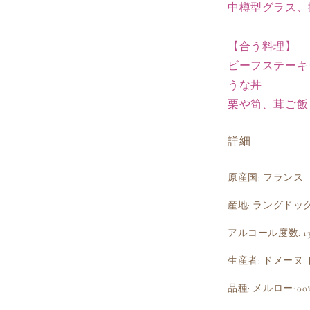
中樽型グラス、抜
減
ら
す
【合う料理】
ビーフステーキ
うな丼
栗や筍、茸ご飯
詳細
原産国: フランス
産地: ラングドッ
アルコール度数: 13.
生産者: ドメーヌ
品種: メルロー100