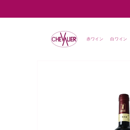
コンテ
ンツに
進む
赤ワイン
白ワイン
商品情
報にス
キップ