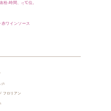
栓1時間、17℃位。
増
や
す
･赤ワインソース
ク
3%
 ド フロリアン
%