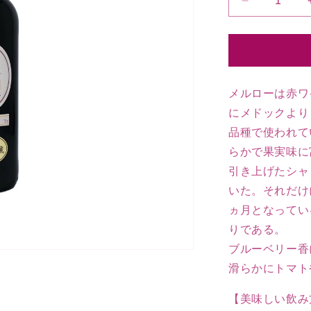
2021
”メ
ル
ロ
ー”
ド
メルローは赤ワ
メ
にメドックより
ー
品種で使われて
ヌ
らかで果実味に
ド
引き上げたシャ
フ
ロ
いた。それだけ
リ
ヵ月となってい
ア
りである。
ン
ブルーベリー香
の
滑らかにトマト
数
量
【美味しい飲み
を