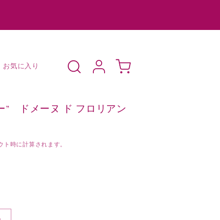
ロ
カ
グ
ー
お気に入り
イ
ト
ン
ルロー” ドメーヌ ド フロリアン
ウト時に計算されます。