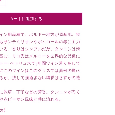
2021
”メ
ル
カートに追加する
ロ
ー”
ド
イン用品種で、ボルドー地方が原産地。特
メ
もサンテミリオンやポムロールの赤に主力
ー
いる。香りはシンプルだが、タンニンは滑
ヌ
富む。リコ氏はメルローを世界的な品種に
ド
トー･ペトリュスで5年間ワイン造りをして
フ
ロ
にこのワインはこのクラスでは異例の樽18
リ
るが、決して強過ぎない樽香はさすがの造
ア
ン
に乾草、丁子などの芳香。タンニンが円く
の
や赤ピーマン風味と共に流れる。
数
量
方】
を