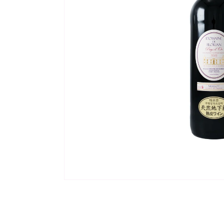
モ
ー
ダ
ル
で