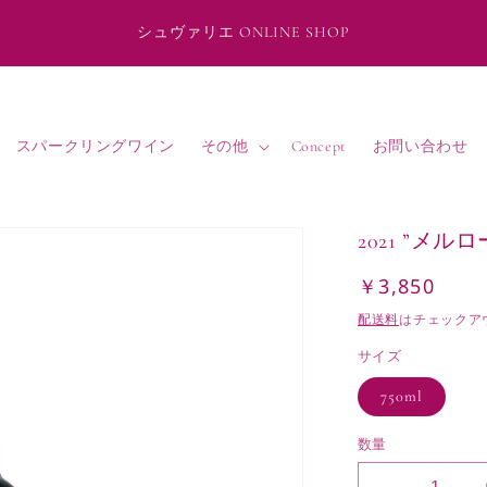
シュヴァリエ ONLINE SHOP
スパークリングワイン
その他
Concept
お問い合わせ
2021 ”メ
￥3,850
通
常
配送料
はチェックア
価
サイズ
格
750ml
数量