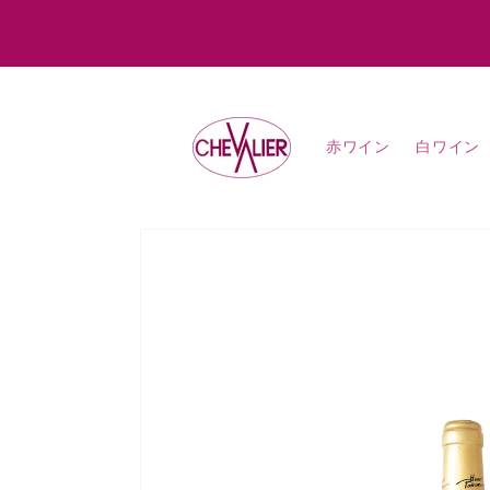
コンテ
ンツに
進む
赤ワイン
白ワイン
商品情
報にス
キップ