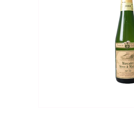
モ
ー
ダ
ル
で