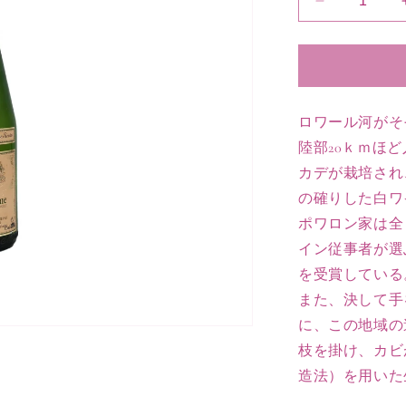
2013
は
売
ミ
り
ュ
切
れ
ス
て
い
カ
る
か
デ
ロワール河がそ
販
【375ml】
売
陸部20ｋｍほ
で
の
き
カデが栽培され
ま
数
せ
の確りした白ワ
量
ん
ポワロン家は全
を
減
イン従事者が選
ら
を受賞している
す
また、決して手
に、この地域の
枝を掛け、カビ
造法）を用いた