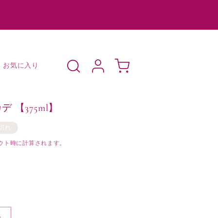
ロ
カ
グ
ー
お気に入り
イ
ト
ン
カデ 【375ml】
切れ
ウト時に計算されます。