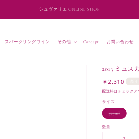
シュヴァリエ ONLINE SHOP
スパークリングワイン
その他
Concept
お問い合わせ
2013 ミュス
￥2,310
通
売り
常
配送料
はチェックア
価
サイズ
格
バ
375ml
リ
エ
ー
数量
シ
ョ
ン