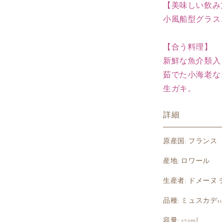
【美味しい飲み
小風船型グラス
【合う料理】
新鮮な魚介類入
茹でた小海老な
生ガキ。
詳細
原産国: フランス
産地: ロワール
生産者: ドメーヌ
品種: ミュスカデ10
容量: 375ml