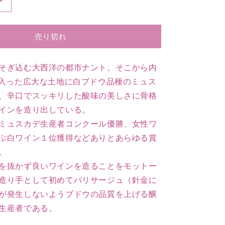
2013
ミ
ュ
売り切れ
ス
カ
デ
そぎ込む大西洋の都市ナント。そこから内
【375ml】
ど入った広大な土地に白ブドウ品種のミュス
の
、辛口でスッキリした酸味の美しさに骨格
数
インを造り出している。
量
ミュスカデ生産者コンクール優勝、女性ワ
を
増
ぶ白ワイン１位獲得などありとあらゆる賞
や
。
す
を抜かず良いワインを造ることをモットー
造り手として初めてパリサージュ（針金に
が発生しないようブドウの品質を上げる醸
生産者である。