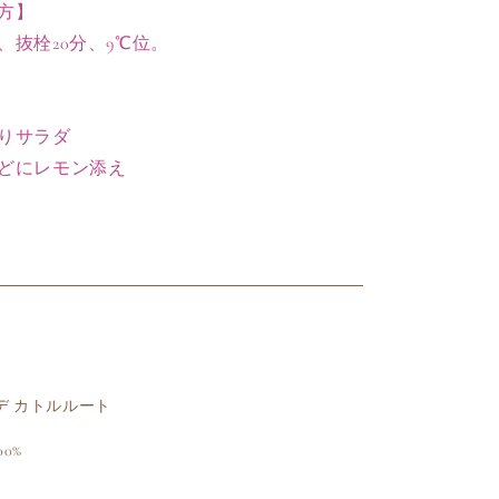
方】
、抜栓20分、9℃位。
りサラダ
どにレモン添え
 デ カトルルート
0%