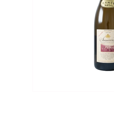
モ
ー
ダ
ル
で