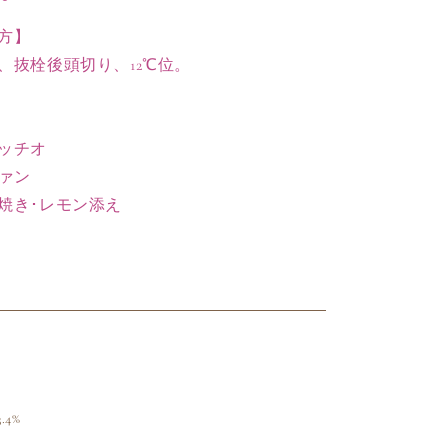
ン
方】
フ
、抜栓後頭切り、12℃位。
ィ
ル
タ
ー
ッチオ
の
ヴァン
数
焼き･レモン添え
量
を
増
や
す
.4%