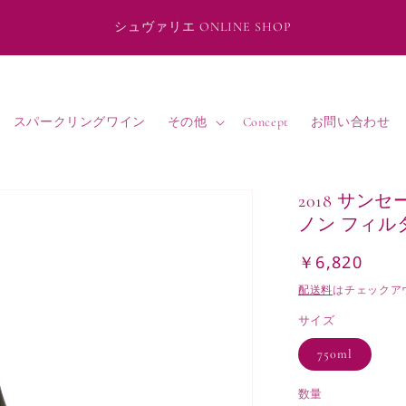
シュヴァリエ ONLINE SHOP
スパークリングワイン
その他
Concept
お問い合わせ
2018 サ
ノン フィル
￥6,820
通
常
配送料
はチェックア
価
サイズ
格
750ml
数量