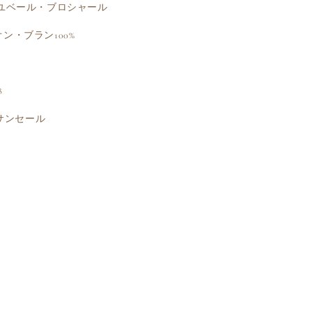
 ユベール・ブロシャール
オン・ブラン100%
8
. サンセール