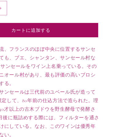
2018
サ
ン
カートに追加する
セ
ー
ル
流、フランスのほぼ中央に位置するサンセ
ブ
ても、ブエ、シャンタン、サンセール村な
ラ
.Ｃ.サンセールをワイン上名乗っている。その
ン
ニオール村があり、最も評価の高いブロシ
伝
する。
統
造
サンセールは三代前のユベール氏が造って
り
に限定して、80年前の仕込方法で造られた。理
（天
40才以上の古木ブドウを野生酵母で発酵さ
然
ヵ月後に瓶詰めする際には、フィルターを通さ
酵
けにしている。なお、このワインは優秀年
母）
ない。
ノ