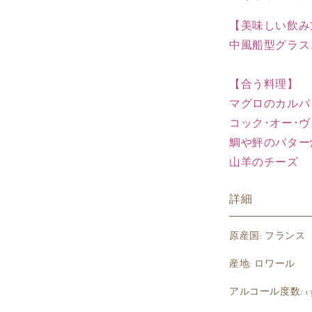
ン
【美味しい飲み
フ
中風船型グラス
ィ
ル
タ
【合う料理】
ー
マグロのカルパ
の
コック･オー･
数
鯛や鮃のバター
量
山羊のチーズ
を
減
ら
詳細
す
原産国: フランス
産地: ロワール
アルコール度数: 13