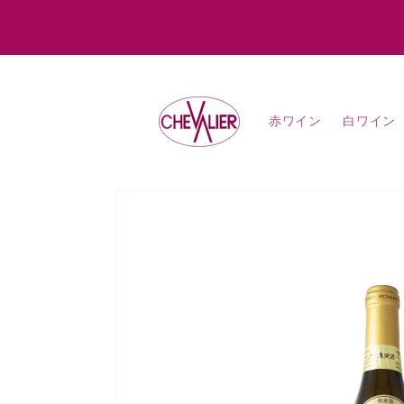
コンテ
ンツに
進む
赤ワイン
白ワイン
商品情
報にス
キップ