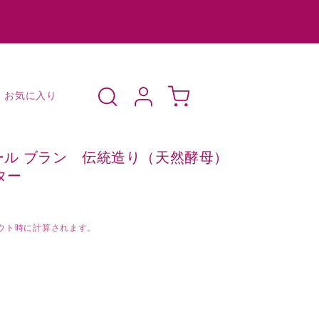
ロ
カ
グ
ー
お気に入り
イ
ト
ン
ンセール ブラン 伝統造り（天然酵母）
ター
ウト時に計算されます。