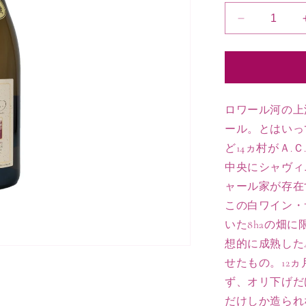
2018
サ
ン
セ
ー
ル
ロワール河の上
ブ
ール。とはいっ
ラ
ど14ヵ村がＡ
ン
中央にシャヴィ
伝
ャール家が存在
統
造
この白ワイン・
り
いた8haの畑
（天
想的に成熟した
然
せたもの。12
酵
ず、オリ下げだ
母）
だけしか造られ
ノ