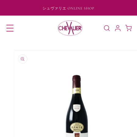
コンテ
ンツに
シュヴァリエ ONLINE SHOP
進む
ロ
カ
グ
ー
イ
ト
ン
商品情
報にス
キップ