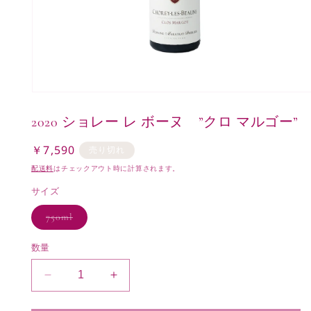
モ
ー
2020 ショレー レ ボーヌ ”クロ マルゴー”
ダ
ル
で
￥7,590
通
売り切れ
メ
常
配送料
はチェックアウト時に計算されます。
デ
価
ィ
サイズ
ア
格
(1)
バ
750ml
を
リ
開
エ
ー
く
数量
シ
ョ
ン
2020
2020
は
売
シ
シ
り