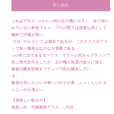
ョ
ョ
切
れ
売り切れ
レ
レ
て
い
ー
ー
る
か
レ
レ
これはアロス･コルトン村の丘の麓に小さく、余り知ら
販
ボ
ボ
売
れていない村名ワイン。プロの間では清楚な赤として
で
ー
ー
き
極めて評価が高い。
ま
ヌ ”ク
ヌ ”ク
せ
“クロ･マルゴー”とは畑名であるが、このクラスのワイ
ロ
ロ
ん
ンで単一畑産はなかなか貴重である。
マ
マ
1998年に父であるモーリス・マラトレ氏からフランソワ
ル
ル
ゴ
ゴ
氏に世代交代をしたが、父の職人気質の造りに加え、
ー”の
ー”の
最新の醸造技術をフランソワ氏が融合してい
数
数
る。
量
量
紫色の甘いスミレや青いバナナの香。ふっくらしたタ
を
を
ンニンが心地よい。
減
増
ら
や
【美味しい飲み方】
す
す
抜栓40分。中風船型グラス、17℃位。