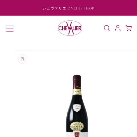
コンテ
ンツに
シュヴァリエ ONLINE SHOP
進む
ロ
カ
グ
ー
イ
ト
ン
商品情
報にス
キップ