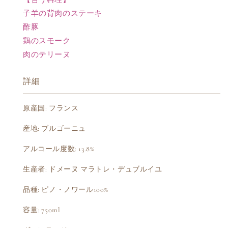
数
数
子羊の背肉のステーキ
量
量
酢豚
を
を
鶏のスモーク
減
増
肉のテリーヌ
ら
や
す
す
詳細
原産国: フランス
産地: ブルゴーニュ
アルコール度数: 13.8%
生産者: ドメーヌ マラトレ・デュブルイユ
品種: ピノ・ノワール100%
容量: 750ml