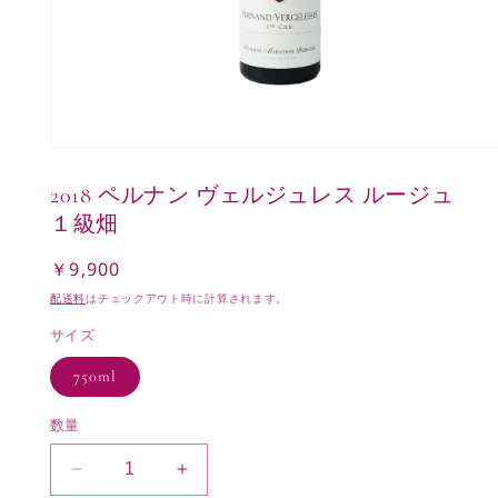
モ
ー
2018 ペルナン ヴェルジュレス ルージュ
ダ
ル
１級畑
で
メ
￥9,900
通
デ
常
ィ
配送料
はチェックアウト時に計算されます。
ア
価
(1)
サイズ
格
を
開
750ml
く
数量
2018
2018