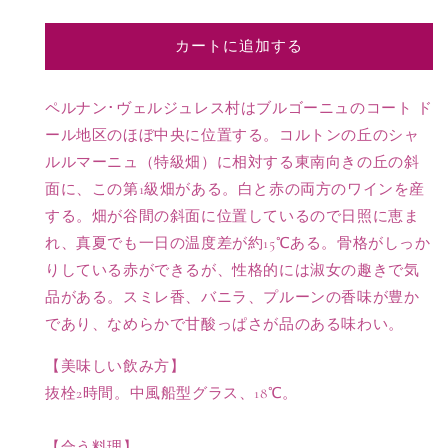
ペ
ペ
ル
ル
カートに追加する
ナ
ナ
ン
ン
ヴ
ヴ
ペルナン･ヴェルジュレス村はブルゴーニュのコート ド
ェ
ェ
ール地区のほぼ中央に位置する。コルトンの丘のシャ
ル
ル
ルルマーニュ（特級畑）に相対する東南向きの丘の斜
ジ
ジ
面に、この第1級畑がある。白と赤の両方のワインを産
ュ
ュ
する。畑が谷間の斜面に位置しているので日照に恵ま
レ
レ
れ、真夏でも一日の温度差が約15℃ある。骨格がしっか
ス
ス
ル
ル
りしている赤ができるが、性格的には淑女の趣きで気
ー
ー
品がある。スミレ香、バニラ、プルーンの香味が豊か
ジ
ジ
であり、なめらかで甘酸っぱさが品のある味わい。
ュ
ュ
１
１
【美味しい飲み方】
級
級
抜栓2時間。中風船型グラス、18℃。
畑
畑
の
の
【合う料理】