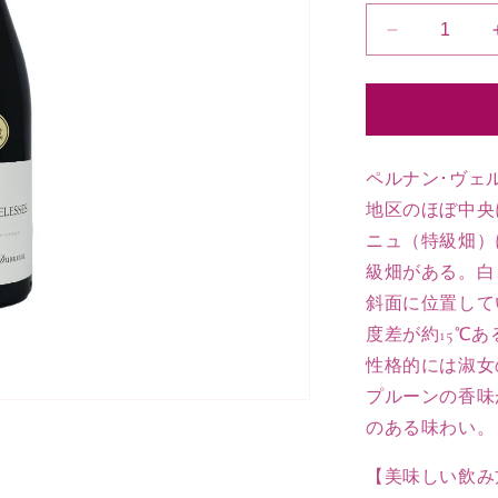
2020
ペ
ル
ナ
ン
ヴ
ペルナン･ヴェ
ェ
地区のほぼ中央
ル
ニュ（特級畑）
ジ
級畑がある。白
ュ
斜面に位置して
レ
ス
度差が約15℃
ル
性格的には淑女
ー
プルーンの香味
ジ
のある味わい。
ュ
１
【美味しい飲み
級