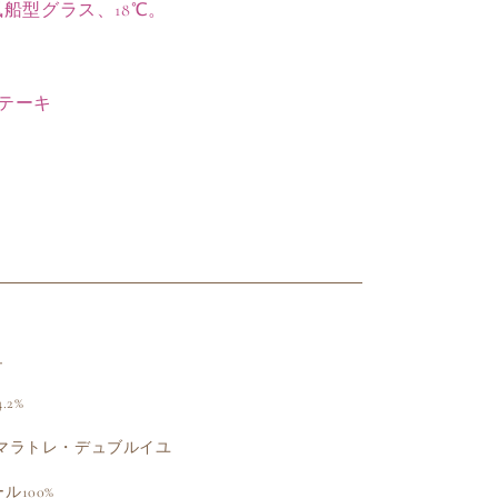
風船型グラス、18℃。
畑
の
数
量
テーキ
を
増
や
す
ュ
.2%
 マラトレ・デュブルイユ
ル100%