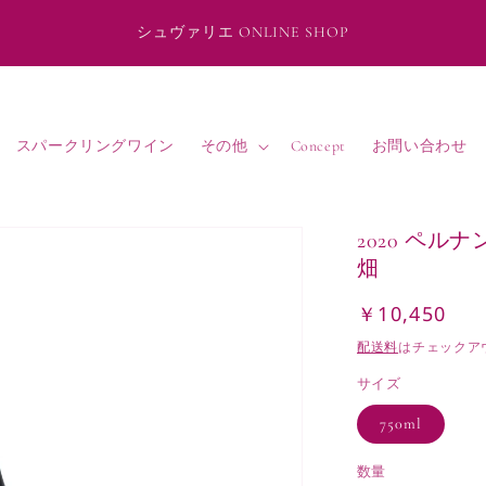
シュヴァリエ ONLINE SHOP
スパークリングワイン
その他
Concept
お問い合わせ
2020 ペ
畑
￥10,450
通
常
配送料
はチェックア
価
サイズ
格
750ml
数量