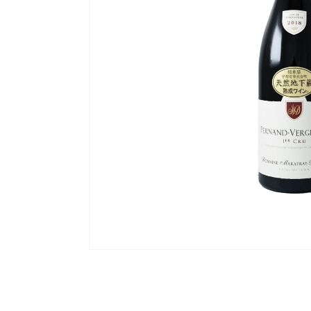
モ
ー
ダ
ル
で