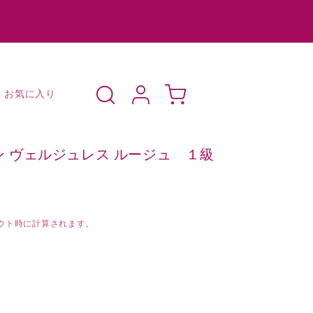
ロ
カ
グ
ー
お気に入り
イ
ト
ン
ルナン ヴェルジュレス ルージュ １級
ウト時に計算されます。