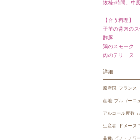
抜栓2時間。中
畑
の
【合う料理】
数
量
子羊の背肉のス
を
酢豚
減
鶏のスモーク
ら
肉のテリーヌ
す
詳細
原産国: フランス
産地: ブルゴーニ
アルコール度数: 14
生産者: ドメーヌ
品種: ピノ・ノワー