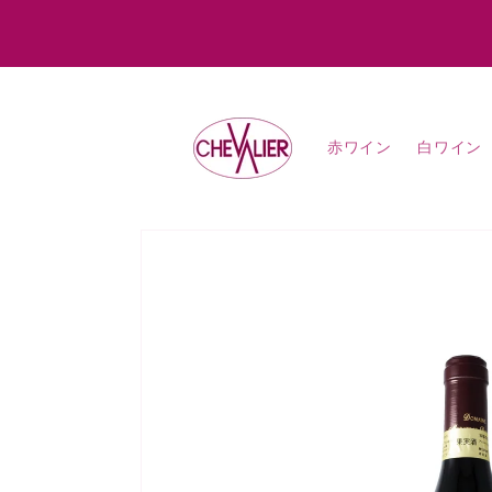
コンテ
ンツに
進む
赤ワイン
白ワイン
商品情
報にス
キップ