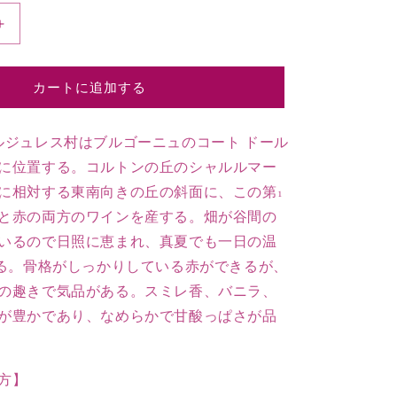
2020
ペ
ル
カートに追加する
ナ
ン
ヴ
ルジュレス村はブルゴーニュのコート ドール
ェ
に位置する。コルトンの丘のシャルルマー
ル
に相対する東南向きの丘の斜面に、この第1
ジ
と赤の両方のワインを産する。畑が谷間の
ュ
いるので日照に恵まれ、真夏でも一日の温
レ
ス
ある。骨格がしっかりしている赤ができるが、
ル
の趣きで気品がある。スミレ香、バニラ、
ー
が豊かであり、なめらかで甘酸っぱさが品
ジ
ュ
１
方】
級