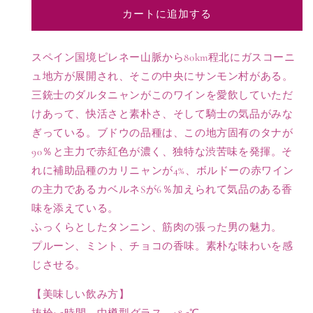
ャ
ャ
カートに追加する
ト
ト
ー
ー
ド
ド
スペイン国境ピレネー山脈から80km程北にガスコーニ
サ
サ
ュ地方が展開され、そこの中央にサンモン村がある。
バ
バ
三銃士のダルタニャンがこのワインを愛飲していただ
ザ
ザ
けあって、快活さと素朴さ、そして騎士の気品がみな
ン
ン
ぎっている。ブドウの品種は、この地方固有のタナが
A.C.
A.C.
90％と主力で赤紅色が濃く、独特な渋苦味を発揮。そ
サ
サ
ン
ン
れに補助品種のカリニャンが4%、ボルドーの赤ワイン
モ
モ
の主力であるカベルネSが6％加えられて気品のある香
ン
ン
味を添えている。
の
の
ふっくらとしたタンニン、筋肉の張った男の魅力。
数
数
プルーン、ミント、チョコの香味。素朴な味わいを感
量
量
じさせる。
を
を
減
増
【美味しい飲み方】
ら
や
抜栓1.5時間。中樽型グラス、18.5℃。