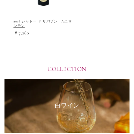
2018 シャトー ド サバザン A.C.サ
ンモン
￥7,260
COLLECTION
白ワイン