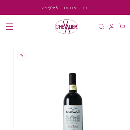
コンテ
ンツに
シュヴァリエ ONLINE SHOP
進む
ロ
カ
グ
ー
イ
ト
ン
商品情
報にス
キップ