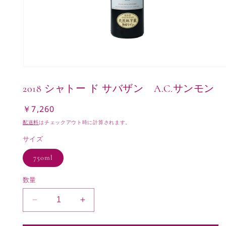
モ
ー
2018 シャトー ド サバザン A.C.サンモン
ダ
ル
で
￥7,260
通
メ
常
配送料
はチェックアウト時に計算されます。
デ
価
ィ
サイズ
ア
格
(1)
750ml
を
開
く
数量
2018
2018
シ
シ