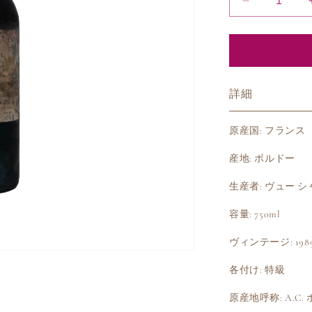
1989
ヴ
ュ
ー
シ
ャ
詳細
ト
ー
原産国: フランス
セ
ル
産地: ボルドー
タ
生産者: ヴュー 
ン
の
容量: 750ml
数
量
ヴィンテージ: 198
を
各付け: 特級
減
ら
原産地呼称: A.C
す