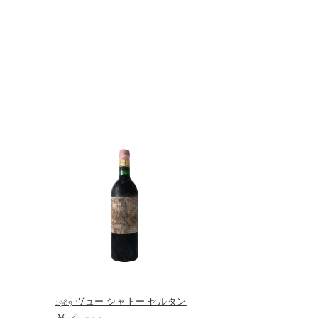
メ
デ
ィ
ア
(1)
を
開
く
1989 ヴュー シャトー セルタン