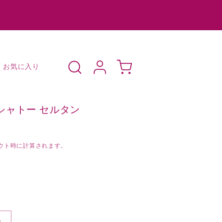
ロ
カ
グ
ー
お気に入り
イ
ト
ン
ー シャトー セルタン
ウト時に計算されます。