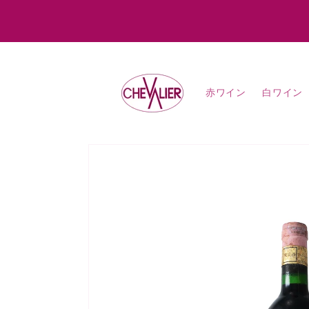
コンテ
ンツに
進む
赤ワイン
白ワイン
商品情
報にス
キップ