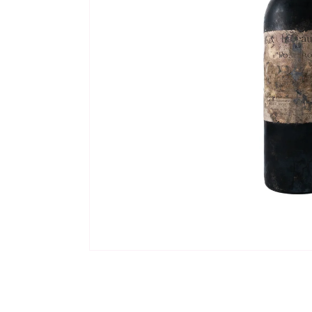
モ
ー
ダ
ル
で