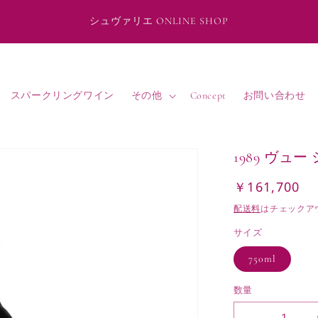
シュヴァリエ ONLINE SHOP
スパークリングワイン
その他
Concept
お問い合わせ
1989 ヴュ
￥161,700
通
常
配送料
はチェックア
価
サイズ
格
750ml
数量