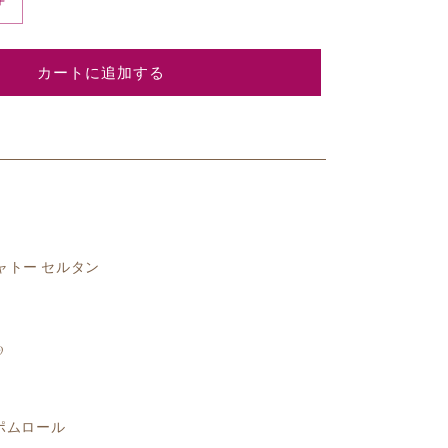
1989
ヴ
ュ
カートに追加する
ー
シ
ャ
ト
ー
セ
ル
タ
シャトー セルタン
ン
の
数
量
9
を
増
や
. ポムロール
す