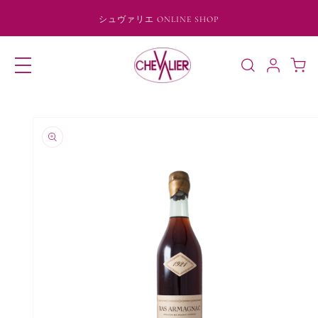
コンテ
ンツに
シュヴァリエ ONLINE SHOP
進む
ロ
カ
グ
ー
イ
ト
ン
商品情
報にス
キップ