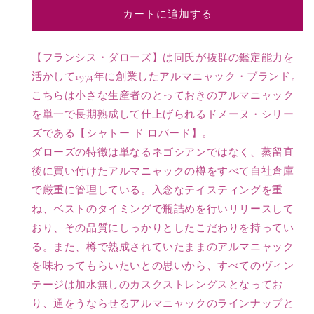
ル
ル
カートに追加する
マ
マ
ニ
ニ
ャ
ャ
【フランシス・ダローズ】は同氏が抜群の鑑定能力を
ッ
ッ
活かして1974年に創業したアルマニャック・ブランド。
ク
ク
こちらは小さな生産者のとっておきのアルマニャック
の
の
を単一で長期熟成して仕上げられるドメーヌ・シリー
数
数
ズである【シャトー ド ロバード】。
量
量
ダローズの特徴は単なるネゴシアンではなく、蒸留直
を
を
減
増
後に買い付けたアルマニャックの樽をすべて自社倉庫
ら
や
で厳重に管理している。入念なテイスティングを重
す
す
ね、ベストのタイミングで瓶詰めを行いリリースして
おり、その品質にしっかりとしたこだわりを持ってい
る。また、樽で熟成されていたままのアルマニャック
を味わってもらいたいとの思いから、すべてのヴィン
テージは加水無しのカスクストレングスとなってお
り、通をうならせるアルマニャックのラインナップと