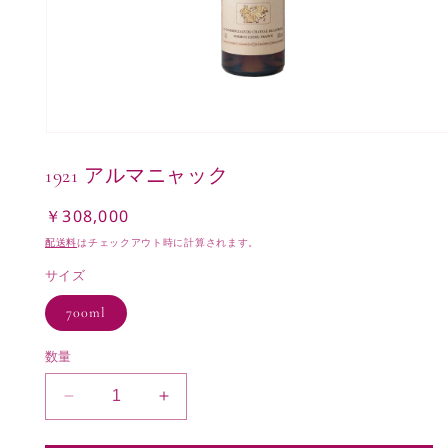
モ
ー
1921 アルマニャック
ダ
ル
で
￥308,000
通
メ
常
配送料
はチェックアウト時に計算されます。
デ
価
ィ
サイズ
ア
格
(1)
700ml
を
開
く
数量
1921
1921
ア
ア