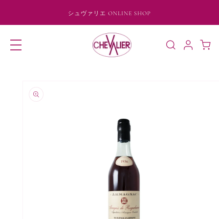
コンテ
ンツに
シュヴァリエ ONLINE SHOP
進む
ロ
カ
グ
ー
イ
ト
ン
商品情
報にス
キップ