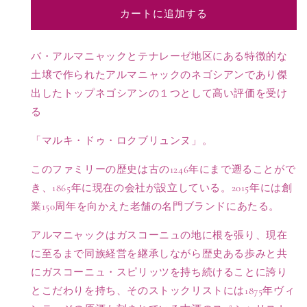
ル
ル
カートに追加する
マ
マ
ニ
ニ
ャ
ャ
バ・アルマニャックとテナレーゼ地区にある特徴的な
ッ
ッ
土壌で作られたアルマニャックのネゴシアンであり傑
ク
ク
出したトップネゴシアンの１つとして高い評価を受け
の
の
る
数
数
量
量
「マルキ・ドゥ・ロクブリュンヌ」。
を
を
減
増
このファミリーの歴史は古の1246年にまで遡ることがで
ら
や
き、1865年に現在の会社が設立している。2015年には創
す
す
業150周年を向かえた老舗の名門ブランドにあたる。
アルマニャックはガスコーニュの地に根を張り、現在
に至るまで同族経営を継承しながら歴史ある歩みと共
にガスコーニュ・スピリッツを持ち続けることに誇り
とこだわりを持ち、そのストックリストには1875年ヴィ