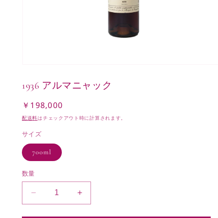
モ
ー
1936 アルマニャック
ダ
ル
で
￥198,000
通
メ
常
配送料
はチェックアウト時に計算されます。
デ
価
ィ
サイズ
ア
格
(1)
700ml
を
開
く
数量
1936
1936
ア
ア