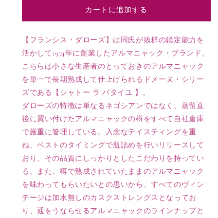
ル
ル
カートに追加する
マ
マ
ニ
ニ
ャ
ャ
【フランシス・ダローズ】は同氏が抜群の鑑定能力を
ッ
ッ
活かして1974年に創業したアルマニャック・ブランド。
ク
ク
こちらは小さな生産者のとっておきのアルマニャック
の
の
を単一で長期熟成して仕上げられるドメーヌ・シリー
数
数
ズである【シャトー ラ バタイユ 】。
量
量
ダローズの特徴は単なるネゴシアンではなく、蒸留直
を
を
減
増
後に買い付けたアルマニャックの樽をすべて自社倉庫
ら
や
で厳重に管理している。入念なテイスティングを重
す
す
ね、ベストのタイミングで瓶詰めを行いリリースして
おり、その品質にしっかりとしたこだわりを持ってい
る。また、樽で熟成されていたままのアルマニャック
を味わってもらいたいとの思いから、すべてのヴィン
テージは加水無しのカスクストレングスとなってお
り、通をうならせるアルマニャックのラインナップと