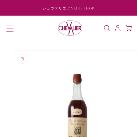
コンテ
ンツに
シュヴァリエ ONLINE SHOP
進む
ロ
カ
グ
ー
イ
ト
ン
商品情
報にス
キップ