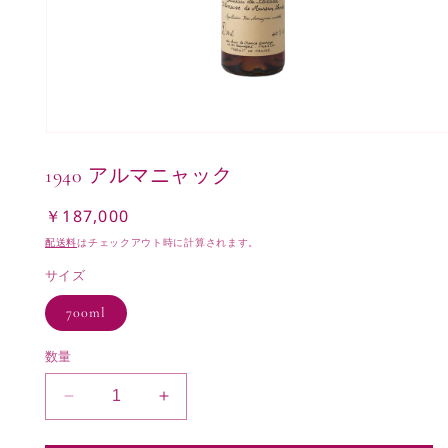
モ
ー
1940 アルマニャック
ダ
ル
で
￥187,000
通
メ
常
配送料
はチェックアウト時に計算されます。
デ
価
ィ
サイズ
ア
格
(1)
700ml
を
開
く
数量
1940
1940
ア
ア