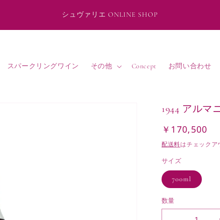
シュヴァリエ ONLINE SHOP
スパークリングワイン
その他
Concept
お問い合わせ
1944 アル
￥170,500
通
常
配送料
はチェックア
価
サイズ
格
700ml
数量