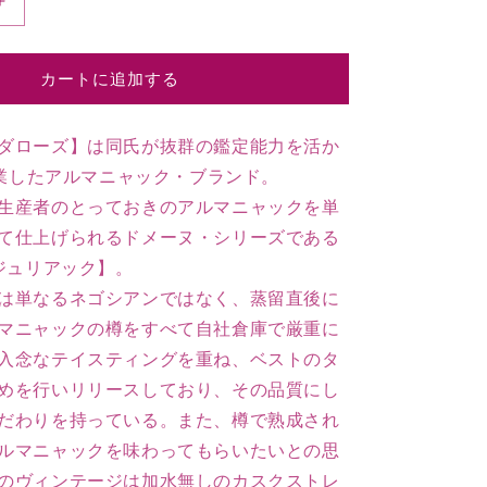
1944
ア
ル
カートに追加する
マ
ニ
ャ
ダローズ】は同氏が抜群の鑑定能力を活か
ッ
に創業したアルマニャック・ブランド。
ク
生産者のとっておきのアルマニャックを単
の
て仕上げられるドメーヌ・シリーズである
数
 ジュリアック】。
量
を
は単なるネゴシアンではなく、蒸留直後に
増
マニャックの樽をすべて自社倉庫で厳重に
や
入念なテイスティングを重ね、ベストのタ
す
めを行いリリースしており、その品質にし
だわりを持っている。また、樽で熟成され
ルマニャックを味わってもらいたいとの思
のヴィンテージは加水無しのカスクストレ