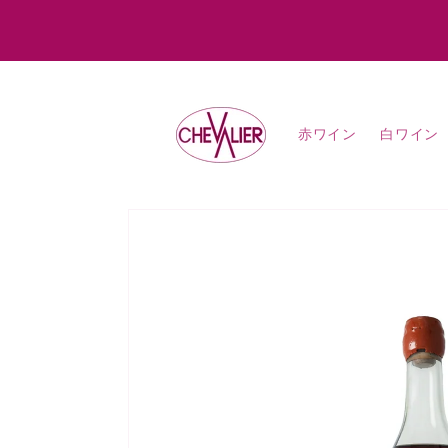
コンテ
ンツに
進む
赤ワイン
白ワイン
商品情
報にス
キップ