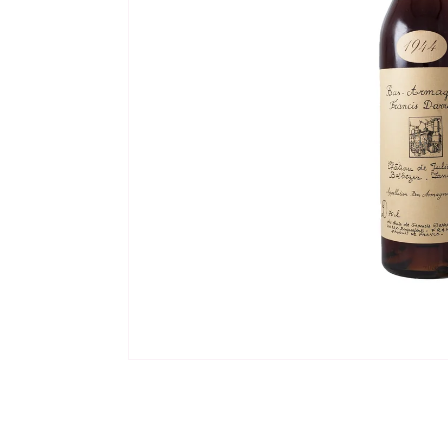
モ
ー
ダ
ル
で