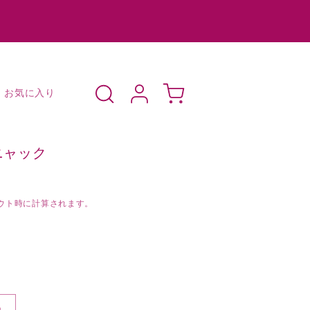
ロ
カ
グ
ー
お気に入り
イ
ト
ン
マニャック
ウト時に計算されます。