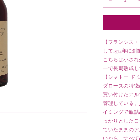
1944
ア
ル
マ
ニ
ャ
【フランシス・
ッ
して1974年
ク
こちらは小さな
の
一で長期熟成し
数
【シャトー ド
量
を
ダローズの特徴
減
買い付けたアル
ら
管理している。
す
イミングで瓶詰
っかりとしたこ
ていたままのア
いから、すべて